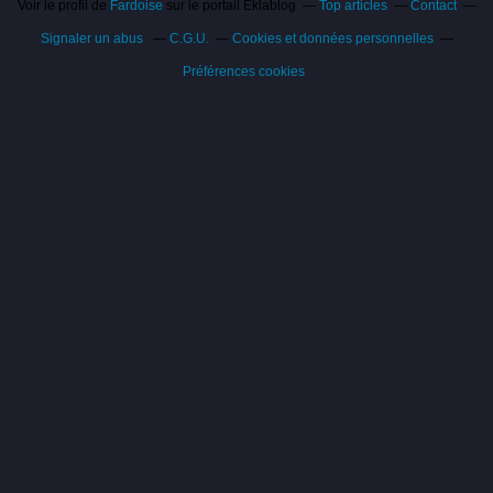
Voir le profil de
Fardoise
sur le portail Eklablog
Top articles
Contact
Signaler un abus
C.G.U.
Cookies et données personnelles
Préférences cookies