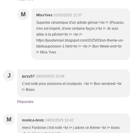
M
MissYves
01/03/2025 11:57
Superbe céramique d'un artiste génial !<br /> (Picasso,
s'en est inspiré, d'une certaine façon.)<br /> Je suis
allée à la pêche!<br /> <br />
https://jeudannan.blogspot.com/2025/03/un-theme-un-
tableaupoisson-1.html<br /> <br /> Bon Week-end<br
/> Miss Yves
J
jazzy57
28/02/2025 15:08
C'est noté pour poissons et crustacés .<br /> Bon vendredi <br
/> Bises
Répondre
M
monica-breiz
24/02/2025 10:42
merci Fardoise c'est noté <br /> j adore ce théme <br /> bises