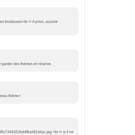
 des brodeuses<br /> A priori, aucune
oir garder des thèmes en réserve.
 beau thème !
0c86c7349352bd4f6a582d4ac.jpg <br /> si il ne