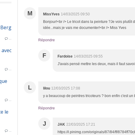
M
MissYves
14/03/2025 09:50
Bonjour!<br /> Le tricot dans la peinture ?Je vois plutôt
- Berg
idée...mais je vais me documenter!<br /> Miss Yves
…
Répondre
 avec
F
Fardoise
14/03/2025 09:55
J'avais pensé mettre les deux, mais il faut sav
…
ique
L
lilou
12/03/2025 17:08
y a beaucoup de peintres tricoteurs ? bon enfin c'est un
…
Répondre
e le
J
JAK
22/03/2025 17:21
…
https://i.pinimg.com/originals/87/84/ff/8784ff7