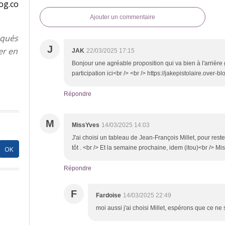
og.co
Ajouter un commentaire
nqués
J
er en
JAK
22/03/2025 17:15
Bonjour une agréable proposition qui va bien à l'arrière
participation ici<br /> <br /> https://jakepistolaire.over-b
Répondre
M
MissYves
14/03/2025 14:03
J'ai choisi un tableau de Jean-François Millet, pour reste
tôt . <br /> Et la semaine prochaine, idem (itou)<br /> Mi
Répondre
F
Fardoise
14/03/2025 22:49
moi aussi j'ai choisi Millet, espérons que ce n