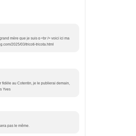
 grand mère que je suis☺<br /> voici ici ma
log.com/2025/03/tricoti-tricota.html
r fidèle au Cotentin, je le publierai demain,
ss Yves
e sera pas le même.