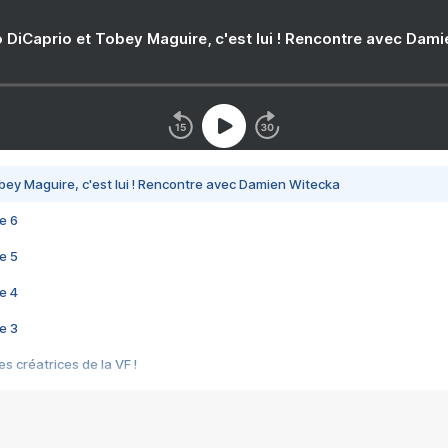
 DiCaprio et Tobey Maguire, c'est lui ! Rencontre avec Dam
bey Maguire, c'est lui ! Rencontre avec Damien Witecka
e 6
e 5
e 4
e 3
s créatrices de la VF !
e 2
e 1