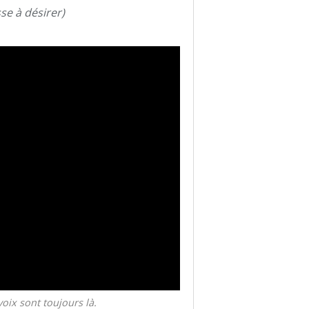
sse à désirer)
voix sont toujours là.