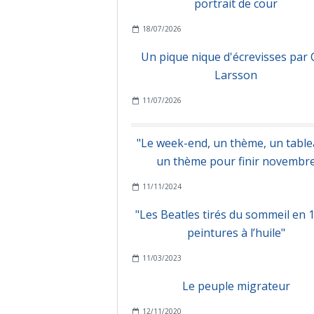
portrait de cour
18/07/2026
Un pique nique d'écrevisses par 
Larsson
11/07/2026
"Le week-end, un thème, un tablea
un thème pour finir novembr
11/11/2024
"Les Beatles tirés du sommeil en 
peintures à l’huile"
11/03/2023
Le peuple migrateur
12/11/2020