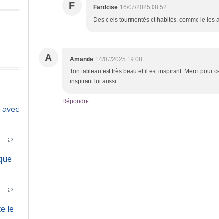
F
Fardoise
16/07/2025 08:52
Des ciels tourmentés et habités, comme je les 
A
Amande
14/07/2025 19:08
Ton tableau est très beau et il est inspirant. Merci pour 
inspirant lui aussi.
Répondre
 avec
…
ique
…
e le