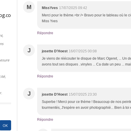
M
MissYves
17/07/2025 09:42
og.co
Merci pour le thème.<br /> Bravo pour le tableau où le ciel
Miss Yves
Répondre
t,
ins
J
josette D'Hoest
16/07/2025 00:08
Je viens de réécouter le disque de Marc Ogeret, ... Un 
mesure
avons tout ses disques ..vinyles ... Ca date un peu ... mai
ité,
Répondre
J
r.
josette D'Hoest
15/07/2025 23:30
Superbe ! Merci pour ce thème ! Beaucoup de nos peintr
tourmentés, J'espère en avoir photographié... Bien à toi 
Répondre