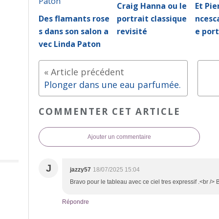
Craig Hanna ou le
Et Pie
Des flamants rose
portrait classique
ncesca
s dans son salon a
revisité
e port
vec Linda Paton
Plonger dans une eau parfumée.
COMMENTER CET ARTICLE
Ajouter un commentaire
J
jazzy57
18/07/2025 15:04
Bravo pour le tableau avec ce ciel tres expressif .<br />
Répondre