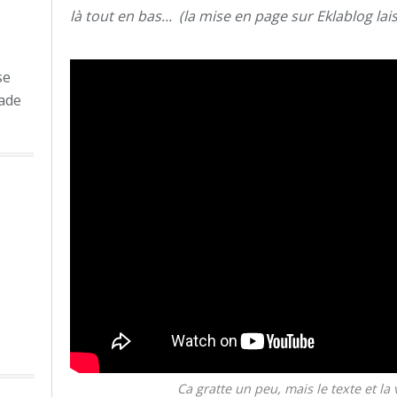
là tout en bas... (la mise en page sur Eklablog lai
se
ade
Ca gratte un peu, mais le texte et la 