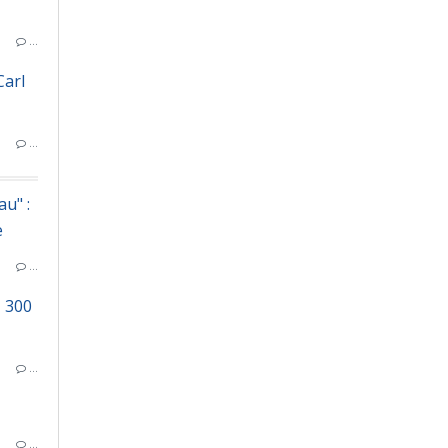
…
Carl
…
u" :
e
…
1 300
…
…