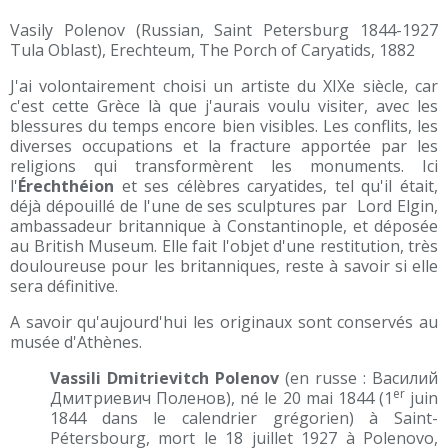
Vasily Polenov (Russian, Saint Petersburg 1844-1927
Tula Oblast), Erechteum, The Porch of Caryatids, 1882
J'ai volontairement choisi un artiste du XIXe siècle, car
c'est cette Grèce là que j'aurais voulu visiter, avec les
blessures du temps encore bien visibles. Les conflits, les
diverses occupations et la fracture apportée par les
religions qui transformèrent les monuments. Ici
l'
Érechthéion
et ses célèbres caryatides, tel qu'il était,
déjà dépouillé de l'une de ses sculptures par Lord Elgin,
ambassadeur britannique à Constantinople, et déposée
au British Museum. Elle fait l'objet d'une restitution, très
douloureuse pour les britanniques, reste à savoir si elle
sera définitive.
A savoir qu'aujourd'hui les originaux sont conservés au
musée d'Athènes.
Vassili Dmitrievitch Polenov
(en russe : Василий
er
Дмитриевич Поленов), né le 20 mai 1844 (1
juin
1844 dans le calendrier grégorien) à Saint-
Pétersbourg, mort le 18 juillet 1927 à Polenovo,