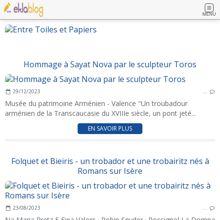
MENU
Hommage à Sayat Nova par le sculpteur Toros
29/12/2023
…
Musée du patrimoine Arménien - Valence "Un troubadour
arménien de la Transcaucasie du XVIIIe siècle, un pont jeté...
EN SAVOIR PLUS
Folquet et Bieiris - un trobador et une trobairitz nés à
Romans sur Isère
23/08/2023
…
Na Maria Pretz E Fina Valors · Robin Snyder · Rossignol La Domna