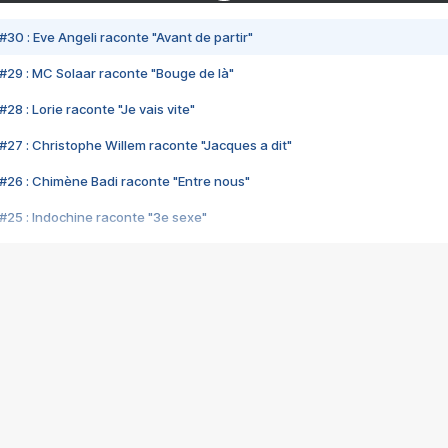
#30 : Eve Angeli raconte "Avant de partir"
#29 : MC Solaar raconte "Bouge de là"
28 : Lorie raconte "Je vais vite"
#27 : Christophe Willem raconte "Jacques a dit"
#26 : Chimène Badi raconte "Entre nous"
#25 : Indochine raconte "3e sexe"
#24 : Zaho raconte "C'est chelou"
#23 : Patrick Bruel raconte "Au café des délices"
#22 : Kyo raconte "Le chemin"
#21 : Nolwenn Leroy raconte "Cassé"
#20 : Patrick Hernandez raconte "Born to be alive"
#19 : Lorie raconte "Près de moi"