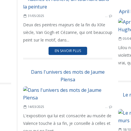
April
31/05/2025
…
Deux des peintres majeurs de la fin du XIXe
siècle, Van Gogh et Cézanne, qui ont beaucoup
05/04
peint sur le motif, dans...
Lilou 
EN SAVOIR PLUS
violett
vrai, q
Dans l'univers des mots de Jaume
Plensa
Le 
14/03/2025
…
L'exposition qui lui est consacrée au musée de
Valence touche à sa fin, je conseille à celles et
18/10
ceux qui ne l'ont...