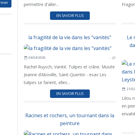
permettre d'aller...
Fragon
EN SAVOIR PLUS
la fragilité de la vie dans les "vanités"
Le 
da
04/04/2026
…
Rachel Ruysch, Vanité. Tulipes et crâne. Musée
Jeanne d’Aboville, Saint-Quentin - esav Les
tulipes se fanent, elles...
21/02
EN SAVOIR PLUS
Lilou 
en pein
envahit
Racines et rochers, un tournant dans la
peinture