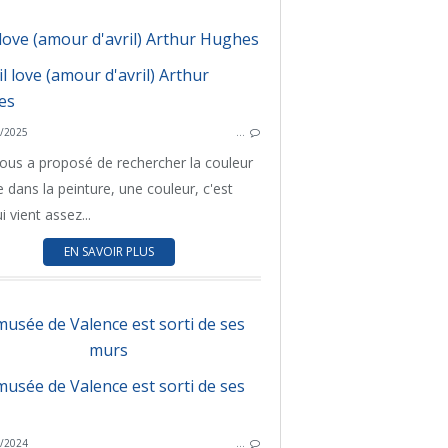
UN THÈME UN TABLEAU
PEINTURE
 love (amour d'avril) Arthur Hughes
D'UN MUSÉE L'AUTRE
UN THÈM
D'UN 
/2025
…
nous a proposé de rechercher la couleur
e dans la peinture, une couleur, c'est
ui vient assez...
EN SAVOIR PLUS
CLIC CLAC
musée de Valence est sorti de ses
SCULPTURE
murs
D'UN MUSÉE L'AUTRE
VALENCE
ART C
/2024
…
D'UN 