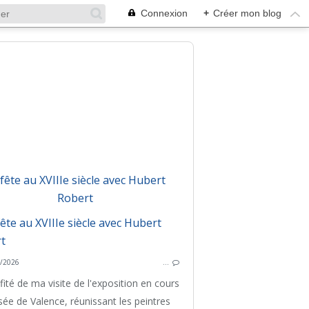
Connexion
+
Créer mon blog
fête au XVIIIe siècle avec Hubert
Robert
PEINTURE
D'UN MUSÉE L'AUTRE
UN THÈM
/2026
…
GRÈCE
D'UN 
ofité de ma visite de l'exposition en cours
ée de Valence, réunissant les peintres