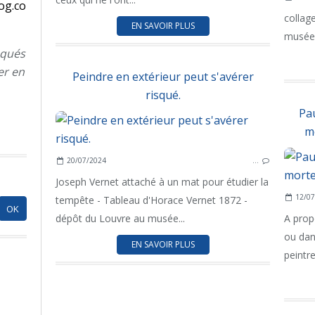
og.co
collag
EN SAVOIR PLUS
musée
nqués
er en
Peindre en extérieur peut s'avérer
risqué.
Pa
mo
20/07/2024
…
Joseph Vernet attaché à un mat pour étudier la
12/07
tempête - Tableau d'Horace Vernet 1872 -
dépôt du Louvre au musée...
A prop
ou dan
EN SAVOIR PLUS
peintre