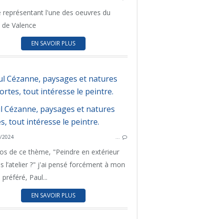
e représentant l'une des oeuvres du
 de Valence
EN SAVOIR PLUS
ul Cézanne, paysages et natures
AVIGNON
rtes, tout intéresse le peintre.
D'UN MUSÉE L'AUTRE
DYNASTIES D’ARTISTES
BOUCH
PEINTURE
D'UN 
/2024
…
UN THÈME UN TABLEAU
P
os de ce thème, "Peindre en extérieur
UN THÈM
s l’atelier ?" j'ai pensé forcément à mon
 préféré, Paul...
EN SAVOIR PLUS