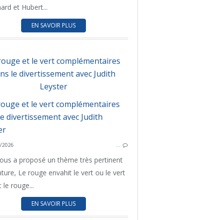
ard et Hubert...
EN SAVOIR PLUS
rouge et le vert complémentaires
ns le divertissement avec Judith
UN THÈME UN TABLEAU
Leyster
PAYS BAS
PEINTURE
UN THÈM
D'UN MUSÉE L'AUTRE
D'UN 
/2026
…
nous a proposé un thème très pertinent
ture, Le rouge envahit le vert ou le vert
 le rouge...
EN SAVOIR PLUS