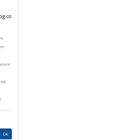
og.co
t,
ins
mesure
ité,
r.