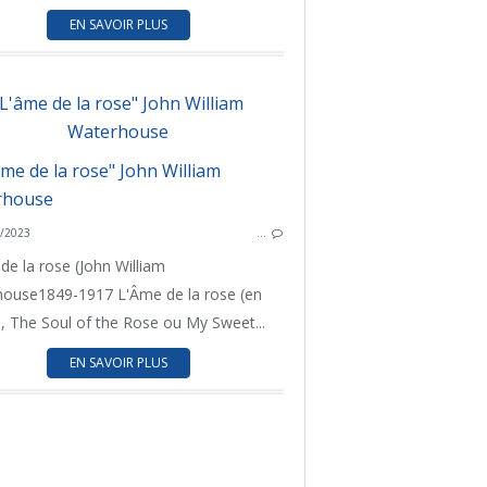
PEINTURE
EN SAVOIR PLUS
UN THÈME UN TABLEAU
P
UN THÈM
"L'âme de la rose" John William
Waterhouse
GRAN
/2023
…
TABLE
GRANDE BRETAGNE
de la rose (John William
ITALIE
ouse1849-1917 L'Âme de la rose (en
PAYS BAS
s, The Soul of the Rose ou My Sweet...
PEINTURE
EN SAVOIR PLUS
PERSONNALITÉS
TABLEAU DU SAMEDI
UN PEU D'HISTOIRE