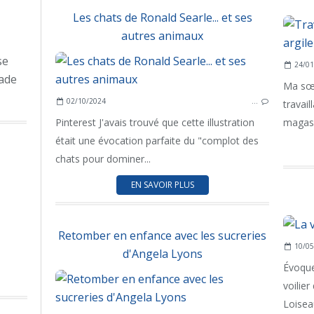
Les chats de Ronald Searle... et ses
autres animaux
se
24/01
ade
Ma sœu
02/10/2024
…
travail
Pinterest J'avais trouvé que cette illustration
magasi
était une évocation parfaite du "complot des
chats pour dominer...
EN SAVOIR PLUS
Retomber en enfance avec les sucreries
10/05
d'Angela Lyons
Évoque
voilie
Loiseau