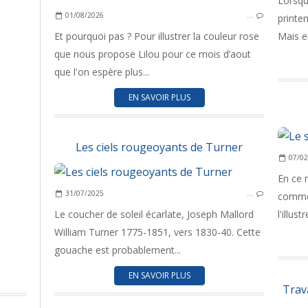
Lorsqu
01/08/2026
…
printe
Et pourquoi pas ? Pour illustrer la couleur rose
Mais e
que nous propose Lilou pour ce mois d’aout
que l'on espère plus...
EN SAVOIR PLUS
Les ciels rougeoyants de Turner
07/02
En ce 
31/07/2025
…
comme 
Le coucher de soleil écarlate, Joseph Mallord
l'illust
William Turner 1775-1851, vers 1830-40. Cette
gouache est probablement...
EN SAVOIR PLUS
Trava