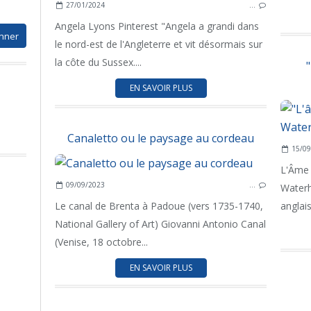
27/01/2024
…
Angela Lyons Pinterest "Angela a grandi dans
le nord-est de l'Angleterre et vit désormais sur
la côte du Sussex....
EN SAVOIR PLUS
Canaletto ou le paysage au cordeau
15/09
L'Âme 
09/09/2023
…
Waterh
Le canal de Brenta à Padoue (vers 1735-1740,
anglai
National Gallery of Art) Giovanni Antonio Canal
(Venise, 18 octobre...
EN SAVOIR PLUS