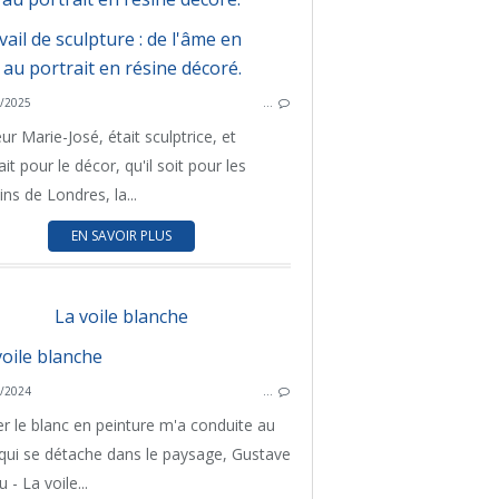
GRAN
/2025
…
ANIMAUX
PH
FRANCE
r Marie-José, était sculptrice, et
GRANDE BRETAGNE
lait pour le décor, qu'il soit pour les
PERSONNALITÉS
ns de Londres, la...
EN SAVOIR PLUS
La voile blanche
/2024
…
GRAN
r le blanc en peinture m'a conduite au
ART CONTEMPORAIN
HÉRIT
r qui se détache dans le paysage, Gustave
GRANDE BRETAGNE
 - La voile...