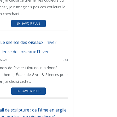
e j'ai choisi ce thème "les couleurs du
ANIMAUX
mps", je n'imaginais pas ces couleurs là.
GRANDE BRETAGNE
n cherchant...
OISEAUX
EN SAVOIR PLUS
Le silence des oiseaux l'hiver
UN THÈM
/2026
…
PEINTURE
GRAN
mois de février Lilou nous a donné
PERSONNALITÉS
thème, Éclats de Givre & Silences pour
GRANDE BRETAGNE
rer j'ai choisi cette...
EN SAVOIR PLUS
il de sculpture : de l'âme en argile
au portrait en résine décoré.